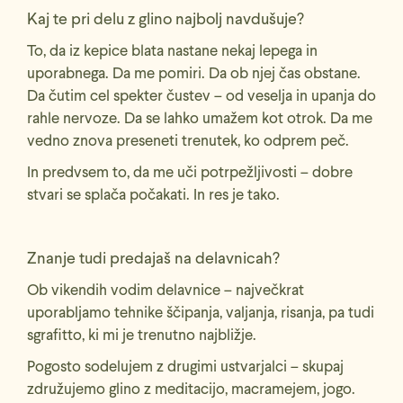
Kaj te pri delu z glino najbolj navdušuje?
To, da iz kepice blata nastane nekaj lepega in
uporabnega. Da me pomiri. Da ob njej čas obstane.
Da čutim cel spekter čustev – od veselja in upanja do
rahle nervoze. Da se lahko umažem kot otrok. Da me
vedno znova preseneti trenutek, ko odprem peč.
In predvsem to, da me uči potrpežljivosti – dobre
stvari se splača počakati. In res je tako.
Znanje tudi predajaš na delavnicah?
Ob vikendih vodim delavnice – največkrat
uporabljamo tehnike ščipanja, valjanja, risanja, pa tudi
sgrafitto, ki mi je trenutno najbližje.
Pogosto sodelujem z drugimi ustvarjalci – skupaj
združujemo glino z meditacijo, macramejem, jogo.